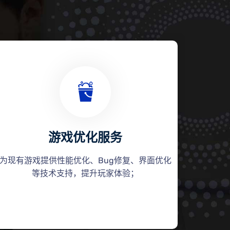
游戏优化服务
*
为现有游戏提供性能优化、Bug修复、界面优化
设计和
等技术支持，提升玩家体验；