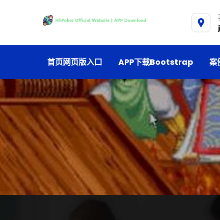
首页网页版入口
APP下载Bootstrap
案