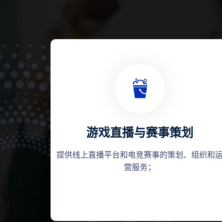
游戏直播与赛事策划
己制作的
提供线上直播平台和电竞赛事的策划、组织和
；
营服务；