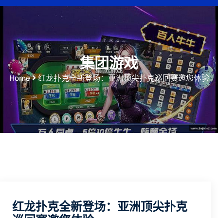
集团游戏
Home
红龙扑克全新登场：亚洲顶尖扑克巡回赛邀您体验
红龙扑克全新登场：亚洲顶尖扑克