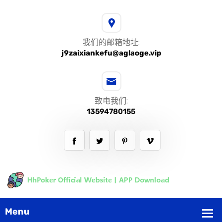
我们的邮箱地址:
j9zaixiankefu@aglaoge.vip
致电我们:
13594780155