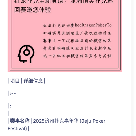
| 项目 | 详细信息 |
| :--
| :--
|
|
赛事名称
| 2025济州扑克嘉年华 (Jeju Poker
Festival) |