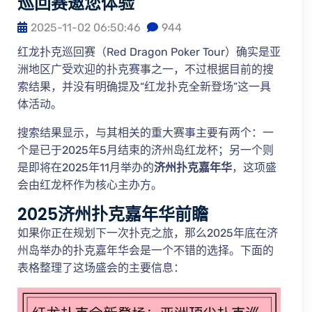
巡回赛邀您体验
2025-11-02 06:50:46
944
红龙扑克巡回赛（Red Dragon Poker Tour）确实是亚
洲地区广受欢迎的扑克赛事之一，不过根据目前的搜
索结果，并没有明确提及“红龙扑克全新登场”这一具
体活动。
搜索结果显示，与其相关的重大赛事主要有两个：一
个是已于2025年5月结束的济州岛红龙杯；另一个则
是即将在2025年11月举办的
济州扑克嘉年华
，这项盛
会由红龙杯作为核心主办方。
2025济州扑克嘉年华前瞻
如果你正在规划下一次扑克之旅，那么2025年底在济
州岛举办的扑克嘉年华会是一个不错的选择。下面的
表格整理了这场盛会的主要信息：