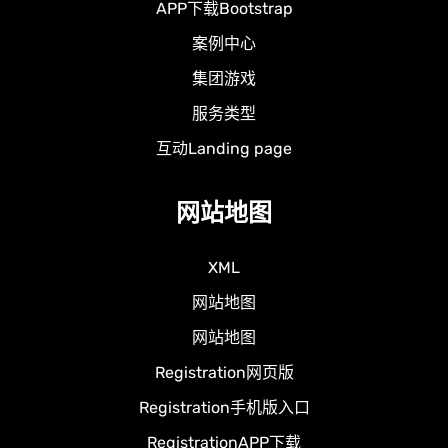
APP下载Bootstrap
案例中心
集团游戏
服务类型
互动Landing page
网站地图
XML
网站地图
网站地图
Registration网页版
Registration手机版入口
RegistrationAPP下载