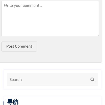
Post Comment
导航