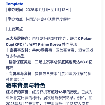
Template
|
举办时间
| 2025年11月1日至11月12日 |
|
举办地点
| 韩国济州岛神话世界度假村 |
|
主要亮点
|
三大品牌联办
：由红龙杯(RDPT)主办，联合
K Poker
Cup(KPC)
与
WPT Prime Korea
共同呈现
丰富赛事安排
：共
90场赛事
，涵盖豪客赛、混合游戏
等多种类型
-
巨额保底奖励
：三场主赛事
总保底奖池高达28.8亿
韩元
-
专属早鸟套餐
：提供包含赛事门票和酒店住宿的多
种优惠组合 |
赛事背景与特色
红龙杯的声誉
：红龙杯拥有
超过16年的历史
，已成为
亚洲扑克比赛的标杆，屡次刷新参赛记录。例如，在
2025年5月的赛事中，主赛事就吸引了1337人次参