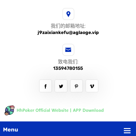
我们的邮箱地址:
j9zaixiankefu@aglaoge.vip
致电我们:
13594780155