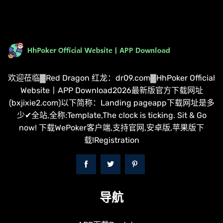
欢迎莅临▓Red Dragon 红龙：dr09.com▓HhPoker Official
Website丨APP Download2026最新版官方下载网址
(bxjixie2.com)以下简称：Landing pageapp下载网址是多
少✔全站,全称:Template,The clock is ticking. Sit & Go
now! 下载WePoker客户端,支持官网,安卓版,苹果版下
载!Registration
导航