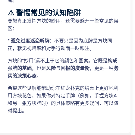
局。
⚠️ 警惕常见的认知陷阱
要想真正发挥方块的妙用，还需要避开一些常见的误
区：
*
避免过度迷恋听牌
：不要只是因为底牌是方块同
花，就无视赔率和对手行动而一味跟注。
方块的“妙用”远不止于它的颜色和图案。它既是
构成
强牌的基础
，也是
风险与回报的度量衡
，更是一种
务
实的决策心态
。
希望这些见解能帮助你在红龙扑克的牌桌上更好地利
用方块花色。如果你对特定手牌（例如，手握方块A
和另一张方块牌时）的具体策略有更多疑问，可以随
时提出。