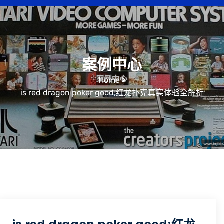
案例中心
Home
is red dragon poker good;红龙扑克真实体验全解析