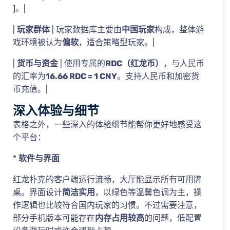
]。|
|
玩家群体
| 玩家数据库主要由
中国玩家
构成，整体游
戏环境被认为
偏软
，适合策略型玩家。|
|
货币与资金
| 使用专属的
RDC（红龙币）
，与人民币
的汇率为
16.66 RDC = 1 CNY
。支持人民币和加密货
币充值。|
深入体验与细节
表格之外，一些深入的体验细节能帮你更好地感受这
个平台：
*
软件与界面
红龙扑克的客户端运行流畅，大厅能显示所有可用牌
桌。界面设计
简洁实用
，以绿色等温馨色调为主，操
作逻辑也比较符合国内玩家的习惯。不过需要注意，
部分手机版本可能存在
内存占用较高
的问题，低配置