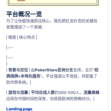
平台概况一览
为了让你能快速抓住核心，我先把红龙扑克的关键信
息整理成了一个表格：
| 维度 | 核心特点 |
| :--
| :--
|
|
背景与定位
| 由
PokerStars亚洲分支
支持，主打“
经
典棋牌+本地化服务
”。平台强调公平竞技，并配备了
防作弊系统。|
|
游戏与流量
|
平均在线人数
约300-500人。
流量高峰
出现在中国时间的深夜，也就是欧洲的傍晚时分。|
Landing page