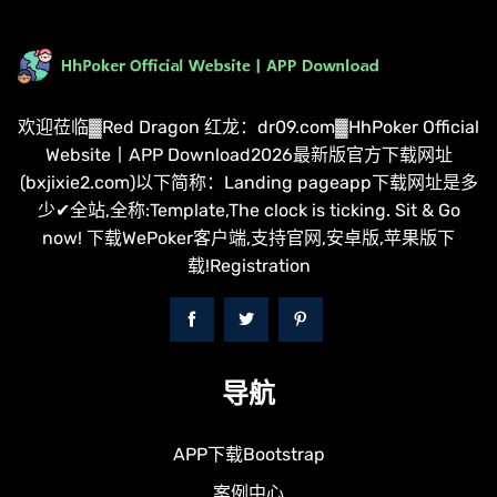
欢迎莅临▓Red Dragon 红龙：dr09.com▓HhPoker Official
Website丨APP Download2026最新版官方下载网址
(bxjixie2.com)以下简称：Landing pageapp下载网址是多
少✔全站,全称:Template,The clock is ticking. Sit & Go
now! 下载WePoker客户端,支持官网,安卓版,苹果版下
载!Registration
导航
APP下载Bootstrap
案例中心