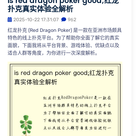
is red dragon poker good;红龙
扑克真实体验全解析
2025-10-22 17:31:07
962
红龙扑克 (Red Dragon Poker) 是一款在亚洲市场颇具
特色的线上扑克平台。为了帮助你全面了解它的真实
面貌，下面我将从平台背景、游戏体验、优缺点以及
适合人群等角度，为你进行一次深度解析。